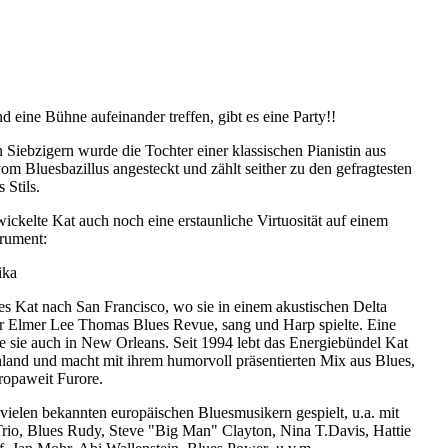
 eine Bühne aufeinander treffen, gibt es eine Party!!
Siebzigern wurde die Tochter einer klassischen Pianistin aus
om Bluesbazillus angesteckt und zählt seither zu den gefragtesten
 Stils.
ickelte Kat auch noch eine erstaunliche Virtuosität auf einem
trument:
ika
es Kat nach San Francisco, wo sie in einem akustischen Delta
er Elmer Lee Thomas Blues Revue, sang und Harp spielte. Eine
te sie auch in New Orleans. Seit 1994 lebt das Energiebündel Kat
land und macht mit ihrem humorvoll präsentierten Mix aus Blues,
ropaweit Furore.
t vielen bekannten europäischen Bluesmusikern gespielt, u.a. mit
io, Blues Rudy, Steve "Big Man" Clayton, Nina T.Davis, Hattie