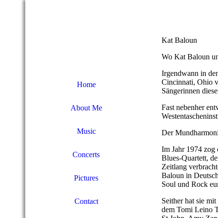
Kat Baloun
Wo Kat Baloun und
Irgendwann in den 
Cincinnati, Ohio v
Home
Sängerinnen dieses
Fast nebenher entw
About Me
Westentaschenins
Music
Der Mundharmon
Im Jahr 1974 zog 
Concerts
Blues-Quartett, d
Zeitlang verbrach
Baloun in Deutsch
Pictures
Soul und Rock eu
Seither hat sie mi
Contact
dem Tomi Leino Tr