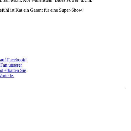
, Jan Mohr, Abi Wallenstein, Blues Power u.v.m.
ühl ist Kat ein Garant für eine Super-Show!
 auf Facebook!
 Fan unserer
d erhalten Sie
orteile.